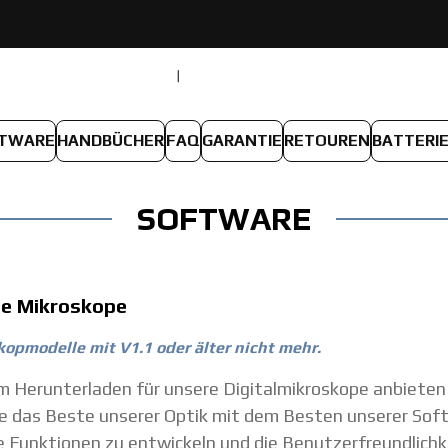
PRODUKTE
WAS IST NEU
TWARE
HANDBÜCHER
FAQ
GARANTIE
RETOUREN
BATTERI
SOFTWARE
le Mikroskope
opmodelle mit V1.1 oder älter nicht mehr.
um Herunterladen für unsere Digitalmikroskope anbiete
 Sie das Beste unserer Optik mit dem Besten unserer So
 Funktionen zu entwickeln und die Benutzerfreundlichk