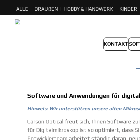
ALLE
DRAUßEN
HOBBY & HANDWERK
KINDER
KONTAKT
SOF
Software und Anwendungen für digita
Hinweis: Wir unterstützen unsere alten Mikrosk
Carson Optical freut sich, Ihnen Software z
für Digitalmikroskop ist so optimiert, dass
Entwicklerteam arbeitet ständig daran, neue