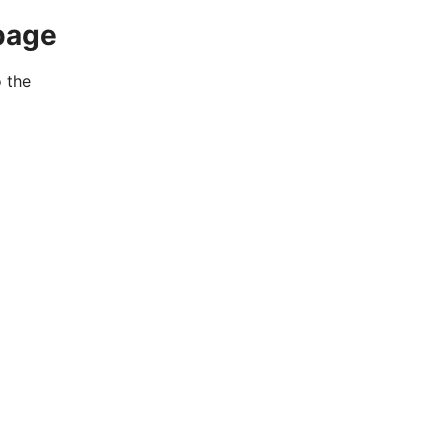
page
o the